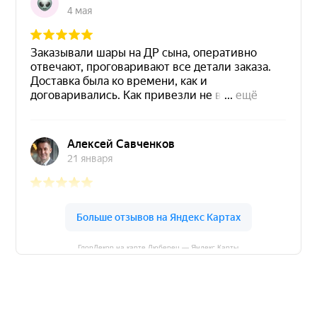
ГлорДекор на карте Люберец — Яндекс Карты