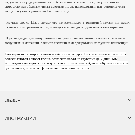
окружающей среде разлагаются на безопасные компоненты примерно с той-же
скоростью, как обычные листья деревьев. После использования шар рекомендуется
лопнуть и утилизировать как бытовой отход.
Круглая форма Шара делает его не заменимым в рекламной печати на шарах,
изготовленный рекламный шар выглядит как солидная дорогая визитная карточка.
Шары подходят для декора помещения, улицы, использования фотозоны, гелиевых
воздушных композиций, для использования в моделировании воздушной композиции.
Фольгированные шары - сложные, объемные фигуры. Тонкая миларовая (фольга на
полиэтиленовой основе) пленка позволяет шарам не сдуваться до 7 дней. Мы
используем фольгированные шары разных производителей,таким образом мы можем
предложить для вашего оформления - различные решения.
ОБЗОР
ИНСТРУКЦИИ