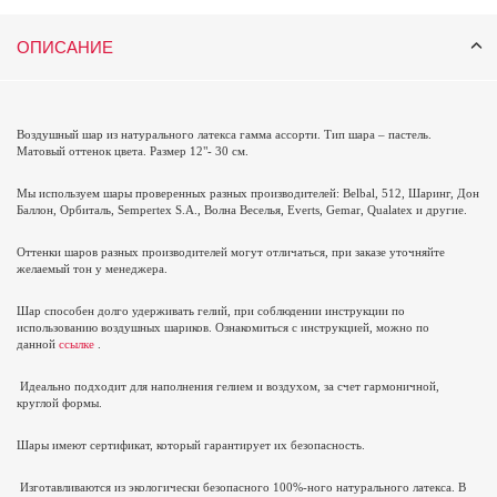
ОПИСАНИЕ
Воздушный шар из натурального латекса гамма ассорти. Тип шара – пастель.
Матовый оттенок цвета. Размер 12"- 30 см.
Мы используем шары проверенных разных производителей: Belbal, 512, Шаринг, Дон
Баллон, Орбиталь,
Sempertex
S
.
A
., Волна Веселья,
Everts
,
Gemar
,
Qualatex
и другие.
Оттенки шаров разных производителей могут отличаться, при заказе уточняйте
желаемый тон у менеджера.
Шар способен долго удерживать гелий, при соблюдении инструкции по
использованию воздушных шариков. Ознакомиться с инструкцией, можно по
данной
ссылке
.
Идеально подходит для наполнения гелием и воздухом, за счет гармоничной,
круглой формы.
Шары имеют сертификат, который гарантирует их безопасность.
Изготавливаются из экологически безопасного 100%-ного натурального латекса. В