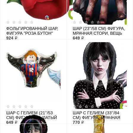
ФОЛЬГИРОВАННЫЙ ШАР,
ШАР (23''/58 СМ) ФИГУРА,
ФИГУРА "РОЗА БУТОН"
МРАЧНАЯ СТОРИ, ВЕЩЬ
924 ₽
649 ₽
ШАР С ГЕЛИЕМ (21''/53
ШАР С ГЕЛИЕМ (33''/84
СМ) ФИГУРА, КРЫЛАТЫЙ
СМ) ФИГУРА, МРАЧНАЯ
ГЕРОЙ
649 ₽
СТОРИ, УЭНСДЕЙ
770 ₽