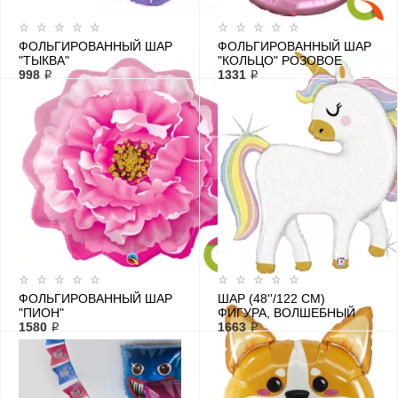
ФОЛЬГИРОВАННЫЙ ШАР
ФОЛЬГИРОВАННЫЙ ШАР
"ТЫКВА"
"КОЛЬЦО" РОЗОВОЕ
998 ₽
1331 ₽
ФОЛЬГИРОВАННЫЙ ШАР
ШАР (48''/122 СМ)
"ПИОН"
ФИГУРА, ВОЛШЕБНЫЙ
1580 ₽
ЕДИНОРОГ
1663 ₽