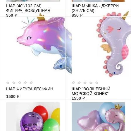
ШАР (40''/102 СМ)
ШАР МЫШКА - ДЖЕРРИ
ФИГУРА, ВОЗДУШНАЯ
(29''/75 СМ)
БАБОЧКА
950 ₽
850 ₽
ШАР ФИГУРА ДЕЛЬФИН
ШАР "ВОЛШЕБНЫЙ
МОРСКОЙ КОНЁК"
1500 ₽
1550 ₽