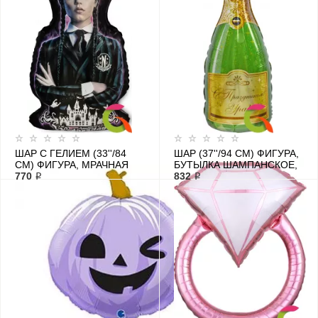
ШАР С ГЕЛИЕМ (33''/84
ШАР (37''/94 СМ) ФИГУРА,
СМ) ФИГУРА, МРАЧНАЯ
БУТЫЛКА ШАМПАНСКОЕ,
СТОРИ, УЭНСДЕЙ,
770 ₽
С ПРАЗДНИКОМ!,
832 ₽
АКАДЕМИЯ НЕВЕРМОР
ГОЛОГРАФИЯ