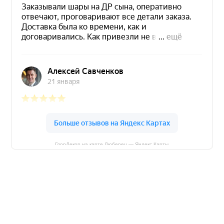
ГлорДекор на карте Люберец — Яндекс Карты