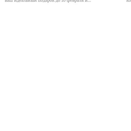
ваш идеальный подарок до 10 февраля и
ко
получите приятную скидку.Это ваш ша...
пр