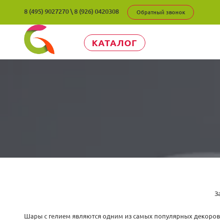
8 (495) 9027270
\
8 (926) 0420308
Обратный звонок
КАТАЛОГ
З
Шары с гелием являются одним из самых популярных декоров