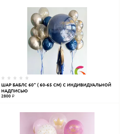
ЗАКАЗАТЬ
ШАР БАБЛС 60" ( 60-65 СМ) С ИНДИВИДУАЛЬНОЙ
НАДПИСЬЮ
2800 ₽