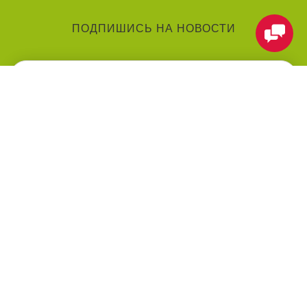
ПОДПИШИСЬ НА НОВОСТИ
КАТЕГОРИИ
О КОМПАНИИ
Аниматоры
О нас
Праздники
Контакты
Воздушные шарики
Оформление мероприятий
под ключ
Товары для праздника
Оплата
Праздничные услуги