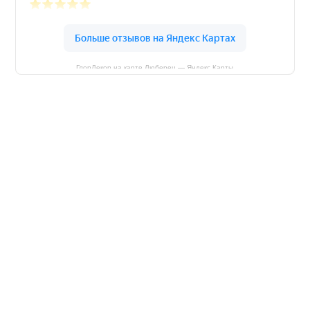
ГлорДекор на карте Люберец — Яндекс Карты