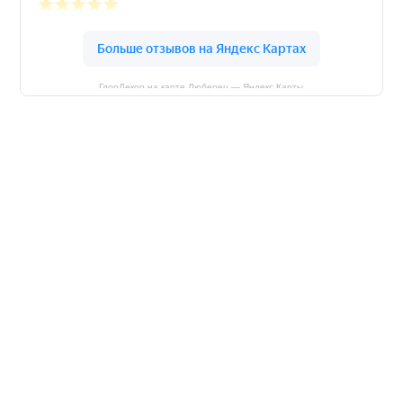
ГлорДекор на карте Люберец — Яндекс Карты