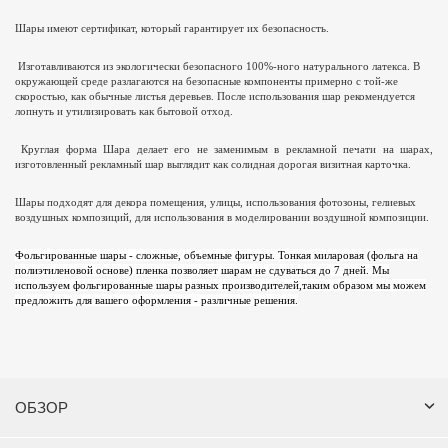
Шары имеют сертификат, который гарантирует их безопасность.
Изготавливаются из экологически безопасного 100%-ного натурального латекса. В
окружающей среде разлагаются на безопасные компоненты примерно с той-же
скоростью, как обычные листья деревьев. После использования шар рекомендуется
лопнуть и утилизировать как бытовой отход.
Круглая форма Шара делает его не заменимым в рекламной печати на шарах,
изготовленный рекламный шар выглядит как солидная дорогая визитная карточка.
Шары подходят для декора помещения, улицы, использования фотозоны, гелиевых
воздушных композиций, для использования в моделировании воздушной композиции.
Фольгированные шары - сложные, объемные фигуры. Тонкая миларовая (фольга на
полиэтиленовой основе) пленка позволяет шарам не сдуваться до 7 дней. Мы
используем фольгированные шары разных производителей,таким образом мы можем
предложить для вашего оформления - различные решения.
ОБЗОР