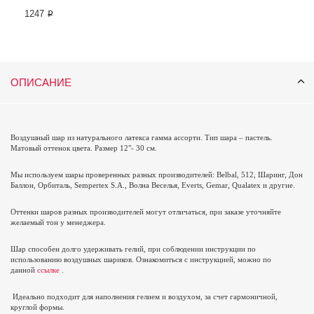
1247 ₽
ОПИСАНИЕ
Воздушный шар из натурального латекса гамма ассорти. Тип шара – пастель.
Матовый оттенок цвета. Размер 12"- 30 см.
Мы используем шары проверенных разных производителей: Belbal, 512, Шаринг, Дон
Баллон, Орбиталь,
Sempertex
S
.
A
., Волна Веселья,
Everts
,
Gemar
,
Qualatex
и другие.
Оттенки шаров разных производителей могут отличаться, при заказе уточняйте
желаемый тон у менеджера.
Шар способен долго удерживать гелий, при соблюдении инструкции по
использованию воздушных шариков. Ознакомиться с инструкцией, можно по
данной
ссылке
.
Идеально подходит для наполнения гелием и воздухом, за счет гармоничной,
круглой формы.