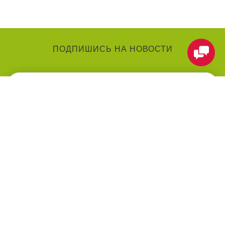
ПОДПИШИСЬ НА НОВОСТИ
КАТЕГОРИИ
О КОМПАНИИ
Аниматоры
О нас
Праздники
Контакты
Воздушные шарики
Оформление мероприятий
под ключ
Товары для праздника