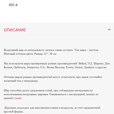
850 ₽
ОПИСАНИЕ
Воздушный шар из натурального латекса гамма ассорти. Тип шара – пастель.
Матовый оттенок цвета. Размер 12"- 30 см.
Мы используем шары проверенных разных производителей: Belbal, 512, Шаринг, Дон
Баллон, Орбиталь,
Sempertex
S
.
A
., Волна Веселья,
Everts
,
Gemar
,
Qualatex
и другие.
Оттенки шаров разных производителей могут отличаться, при заказе уточняйте
желаемый тон у менеджера.
Шар способен долго удерживать гелий, при соблюдении инструкции по
использованию воздушных шариков. Ознакомиться с инструкцией, можно по
данной
ссылке
.
Идеально подходит для наполнения гелием и воздухом, за счет гармоничной,
круглой формы.