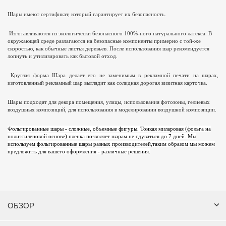
Шары имеют сертификат, который гарантирует их безопасность.
Изготавливаются из экологически безопасного 100%-ного натурального латекса. В
окружающей среде разлагаются на безопасные компоненты примерно с той-же
скоростью, как обычные листья деревьев. После использования шар рекомендуется
лопнуть и утилизировать как бытовой отход.
Круглая форма Шара делает его не заменимым в рекламной печати на шарах,
изготовленный рекламный шар выглядит как солидная дорогая визитная карточка.
Шары подходят для декора помещения, улицы, использования фотозоны, гелиевых
воздушных композиций, для использования в моделировании воздушной композиции.
Фольгированные шары - сложные, объемные фигуры. Тонкая миларовая (фольга на
полиэтиленовой основе) пленка позволяет шарам не сдуваться до 7 дней. Мы
используем фольгированные шары разных производителей,таким образом мы можем
предложить для вашего оформления - различные решения.
ОБЗОР