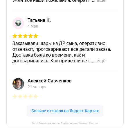
ГлорДекор на карте Люберец — Яндекс Карты