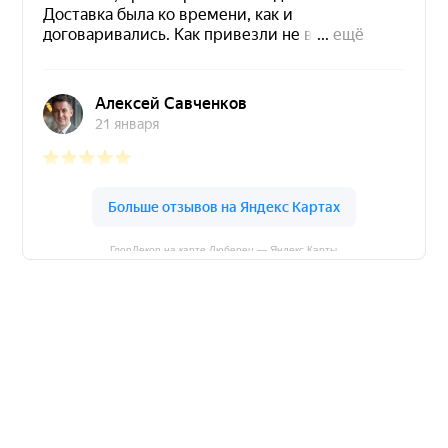
ГлорДекор на карте Люберец — Яндекс Карты