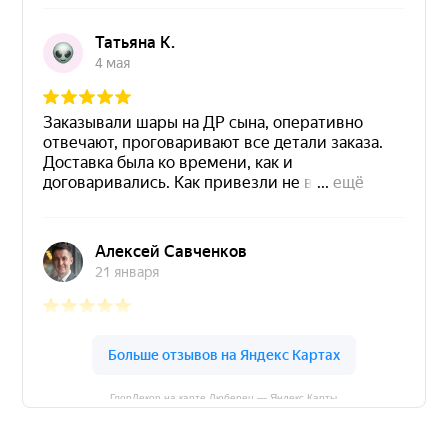
ГлорДекор на карте Люберец — Яндекс Карты