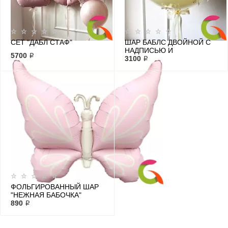
СЕТ "ДАБЛ СТАФ"
ШАР БАБЛС ДВОЙНОЙ С
НАДПИСЬЮ И
5700 ₽
БАНТИКАМИ
3100 ₽
ФОЛЬГИРОВАННЫЙ ШАР
"НЕЖНАЯ БАБОЧКА"
890 ₽