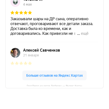
ГлорДекор на карте Люберец — Яндекс Карты