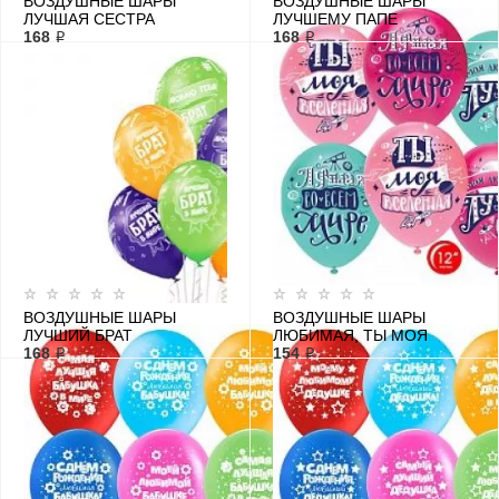
ВОЗДУШНЫЕ ШАРЫ
ВОЗДУШНЫЕ ШАРЫ
ЛУЧШАЯ СЕСТРА
ЛУЧШЕМУ ПАПЕ
168 ₽
168 ₽
ВОЗДУШНЫЕ ШАРЫ
ВОЗДУШНЫЕ ШАРЫ
ЛУЧШИЙ БРАТ
ЛЮБИМАЯ, ТЫ МОЯ
168 ₽
ВСЕЛЕННАЯ!
154 ₽