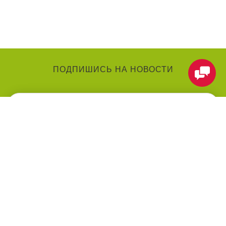
ПОДПИШИСЬ НА НОВОСТИ
КАТЕГОРИИ
О КОМПАНИИ
Аниматоры
О нас
Праздники
Контакты
Воздушные шарики
Оформление мероприятий