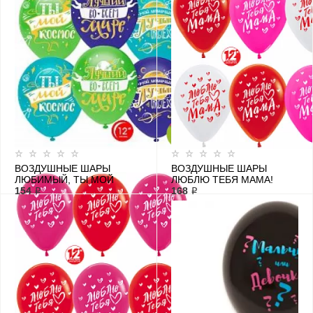
ВОЗДУШНЫЕ ШАРЫ
ВОЗДУШНЫЕ ШАРЫ
ЛЮБИМЫЙ, ТЫ МОЙ
ЛЮБЛЮ ТЕБЯ МАМА!
КОСМОС!
154 ₽
168 ₽