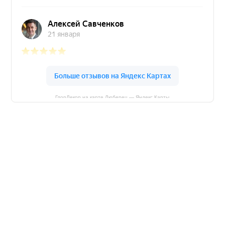
ГлорДекор на карте Люберец — Яндекс Карты