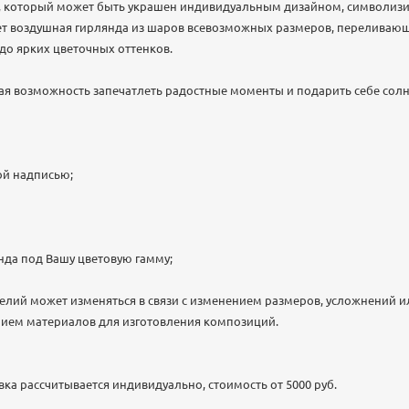
р, который может быть украшен индивидуальным дизайном, символи
яет воздушная гирлянда из шаров всевозможных размеров, переливаю
 до ярких цветочных оттенков.
ая возможность запечатлеть радостные моменты и подарить себе солн
ой надписью;
нда под Вашу цветовую гамму;
елий может изменяться в связи с изменением размеров, усложнений и
анием материалов для изготовления композиций.
а рассчитывается индивидуально, стоимость от 5000 руб.