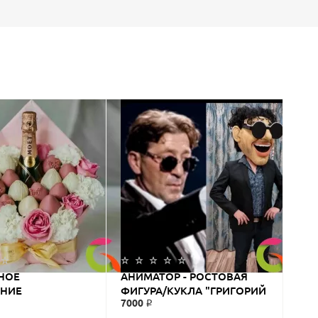
НОЕ
АНИМАТОР - РОСТОВАЯ
НИЕ
ФИГУРА/КУКЛА "ГРИГОРИЙ
7000 ₽
КОГО С
ЛЕПС"