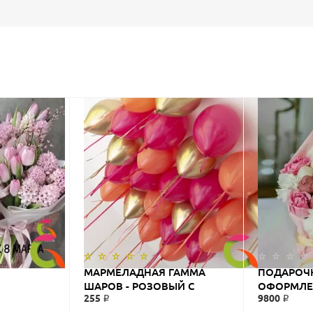
МАРМЕЛАДНАЯ ГАММА
ПОДАРОЧ
ШАРОВ - РОЗОВЫЙ С
ОФОРМЛЕ
255 ₽
9800 ₽
ОРАНЖЕВЫМ ШАРЫ
ШАМПАНС