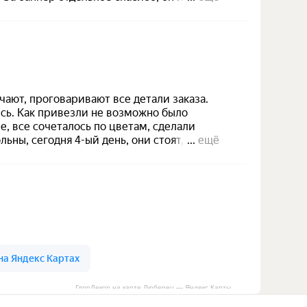
ГлорДекор на карте Люберец — Яндекс Карты