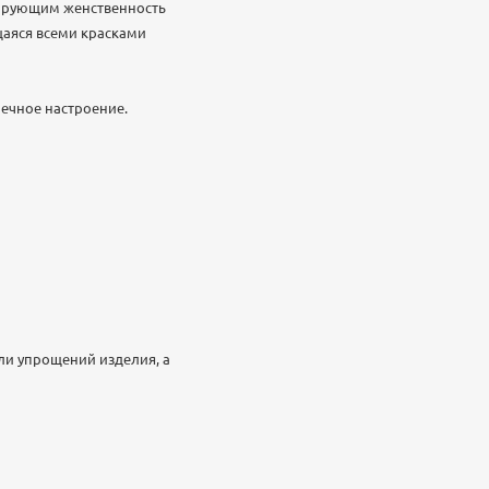
зирующим женственность
щаяся всеми красками
ечное настроение.
ли упрощений изделия, а