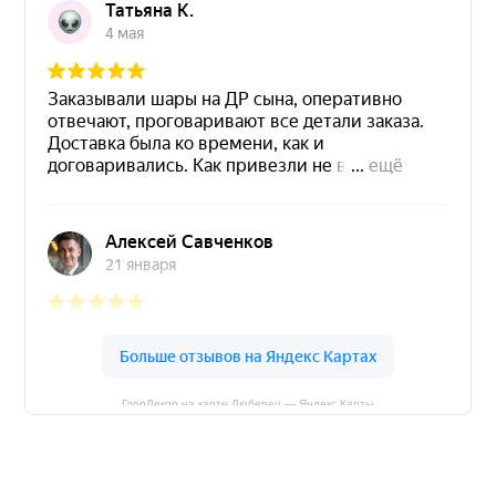
ГлорДекор на карте Люберец — Яндекс Карты