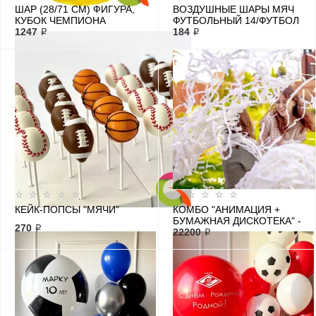
ШАР (28/71 СМ) ФИГУРА,
ВОЗДУШНЫЕ ШАРЫ МЯЧ
КУБОК ЧЕМПИОНА
ФУТБОЛЬНЫЙ 14/ФУТБОЛ
1247 ₽
184 ₽
КЕЙК-ПОПСЫ "МЯЧИ"
КОМБО "АНИМАЦИЯ +
БУМАЖНАЯ ДИСКОТЕКА" -
270 ₽
2 ЧАСА
22200 ₽