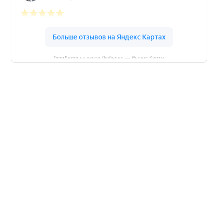
ГлорДекор на карте Люберец — Яндекс Карты