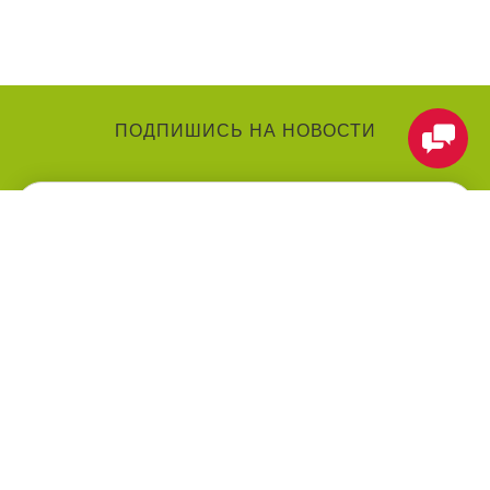
ПОДПИШИСЬ НА НОВОСТИ
КАТЕГОРИИ
О КОМПАНИИ
Аниматоры
О нас
Праздники
Контакты
Воздушные шарики
Оформление мероприятий
под ключ