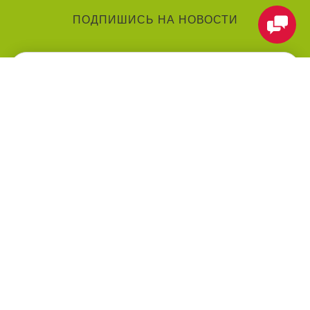
ПОДПИШИСЬ НА НОВОСТИ
КАТЕГОРИИ
О КОМПАНИИ
Аниматоры
О нас
Праздники
Контакты
Воздушные шарики
Оформление мероприятий
под ключ
Товары для праздника
Оплата
Праздничные услуги
ПОМОЩЬ
МЫ В СЕТИ