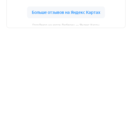
ГлорДекор на карте Люберец — Яндекс Карты