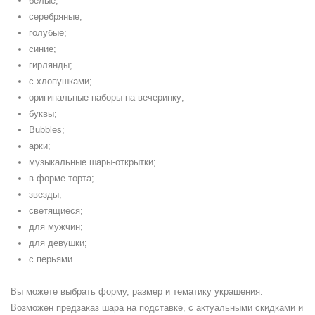
белые;
серебряные;
голубые;
синие;
гирлянды;
с хлопушками;
оригинальные наборы на вечеринку;
буквы;
Bubbles;
арки;
музыкальные шары-открытки;
в форме торта;
звезды;
светящиеся;
для мужчин;
для девушки;
с перьями.
Вы можете выбрать форму, размер и тематику украшения.
Возможен предзаказ шара на подставке, с актуальными скидками и