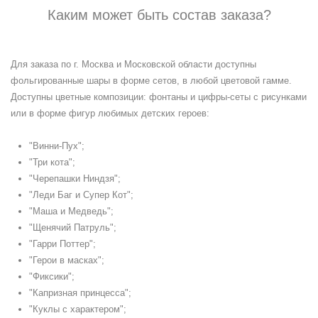
Каким может быть состав заказа?
Для заказа по г. Москва и Московской области доступны
фольгированные шары в форме сетов, в любой цветовой гамме.
Доступны цветные композиции: фонтаны и цифры-сеты с рисунками
или в форме фигур любимых детских героев:
"Винни-Пух";
"Три кота";
"Черепашки Ниндзя";
"Леди Баг и Супер Кот";
"Маша и Медведь";
"Щенячий Патруль";
"Гарри Поттер";
"Герои в масках";
"Фиксики";
"Капризная принцесса";
"Куклы с характером";