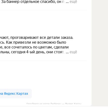
ГлорДекор на карте Люберец — Яндекс Карты