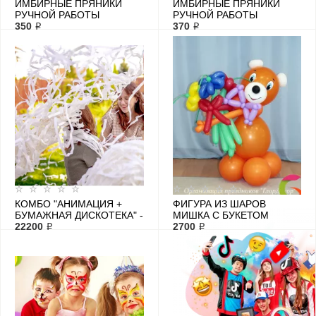
ИМБИРНЫЕ ПРЯНИКИ
ИМБИРНЫЕ ПРЯНИКИ
РУЧНОЙ РАБОТЫ
РУЧНОЙ РАБОТЫ
"БУКОВКИ"
350 ₽
"ЧЕРЕПА И СЕРДЕЧКИ"
370 ₽
КОМБО "АНИМАЦИЯ +
ФИГУРА ИЗ ШАРОВ
БУМАЖНАЯ ДИСКОТЕКА" -
МИШКА С БУКЕТОМ
2 ЧАСА
22200 ₽
2700 ₽