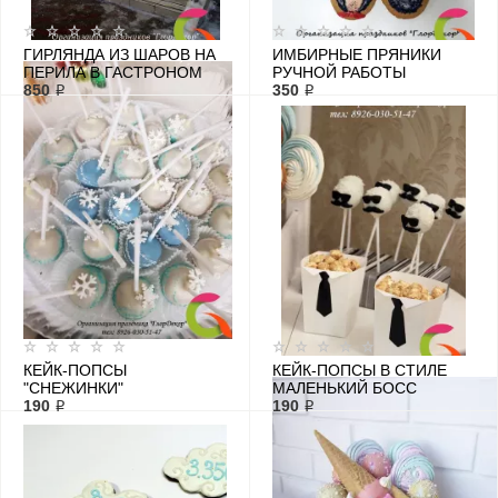
ГИРЛЯНДА ИЗ ШАРОВ НА
ИМБИРНЫЕ ПРЯНИКИ
ПЕРИЛА В ГАСТРОНОМ
РУЧНОЙ РАБОТЫ
850 ₽
"ПИРАТЫ"
350 ₽
КЕЙК-ПОПСЫ
КЕЙК-ПОПСЫ В СТИЛЕ
"СНЕЖИНКИ"
МАЛЕНЬКИЙ БОСС
190 ₽
190 ₽