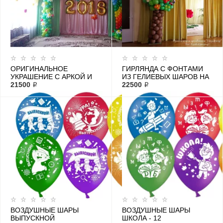
ОРИГИНАЛЬНОЕ
ГИРЛЯНДА С ФОНТАМИ
УКРАШЕНИЕ С АРКОЙ И
ИЗ ГЕЛИЕВЫХ ШАРОВ НА
ФОЛЬГИРОВАННЫМИ
21500 ₽
МЕРОПРИЯТИЕ В
22500 ₽
ЦИФРАМИ С ВОЗДУХОМ
ДЕТСКИЙ САД
ВОЗДУШНЫЕ ШАРЫ
ВОЗДУШНЫЕ ШАРЫ
ВЫПУСКНОЙ
ШКОЛА - 12