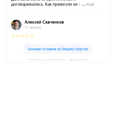
ГлорДекор на карте Люберец — Яндекс Карты