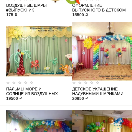
ВОЗДУШНЫЕ ШАРЫ
ОФОРМЛЕНИЕ
#ВЫПУСКНИК
ВЫПУСКНОГО В ДЕТСКОМ
175 ₽
САДУ В МОРСКОМ СТИЛЕ
15500 ₽
ПАЛЬМЫ МОРЕ И
ДЕТСКОЕ УКРАШЕНИЕ
СОЛНЦЕ ИЗ ВОЗДУШНЫХ
НАДУВНЫМИ ШАРИКАМИ
ШАРОВ НА ПРАЗДНИК В
19500 ₽
АКТОВОГО ЗАЛА В САДУ
20650 ₽
ДЕТСКОМ САДУ