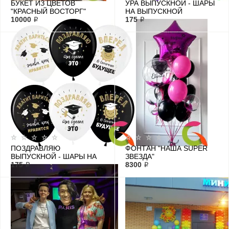
БУКЕТ ИЗ ЦВЕТОВ
УРА ВЫПУСКНОЙ - ШАРЫ
"КРАСНЫЙ ВОСТОРГ"
НА ВЫПУСКНОЙ
10000 ₽
175 ₽
ПОЗДРАВЛЯЮ
ФОНТАН "НАША SUPER
ВЫПУСКНОЙ - ШАРЫ НА
ЗВЕЗДА"
ПОСЛЕДНИЙ ЗВОНОК
175 ₽
8300 ₽