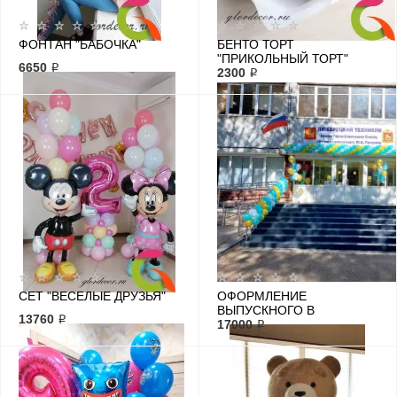
ФОНТАН "БАБОЧКА"
БЕНТО ТОРТ
"ПРИКОЛЬНЫЙ ТОРТ"
6650 ₽
2300 ₽
СЕТ "ВЕСЕЛЫЕ ДРУЗЬЯ"
ОФОРМЛЕНИЕ
ВЫПУСКНОГО В
13760 ₽
ТЕХНИКУМЕ
17000 ₽