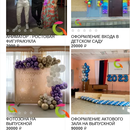
АНИМАТОР - РОСТОВАЯ
ОФОРМЛЕНИЕ ВХОДА В
ФИГУРА/КУКЛА
ДЕТСКОМ САДУ
"МОРГЕНШТЕРН"
7000 ₽
20000 ₽
ФОТОЗОНА НА
ОФОРМЛЕНИЕ АКТОВОГО
ВЫПУСКНОЙ
ЗАЛА НА ВЫПУСКНОЙ
30000 ₽
90000 ₽