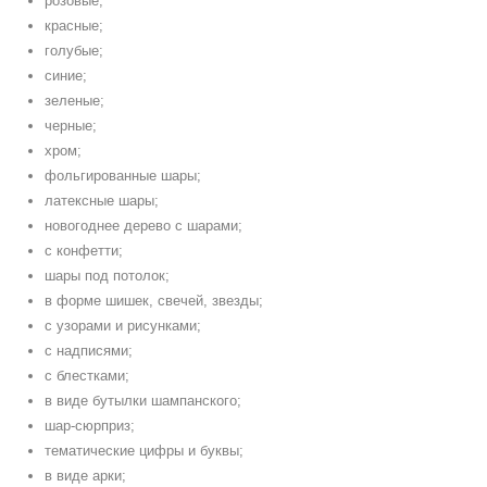
розовые;
красные;
голубые;
синие;
зеленые;
черные;
хром;
фольгированные шары;
латексные шары;
новогоднее дерево с шарами;
с конфетти;
шары под потолок;
в форме шишек, свечей, звезды;
с узорами и рисунками;
с надписями;
с блестками;
в виде бутылки шампанского;
шар-сюрприз;
тематические цифры и буквы;
в виде арки;