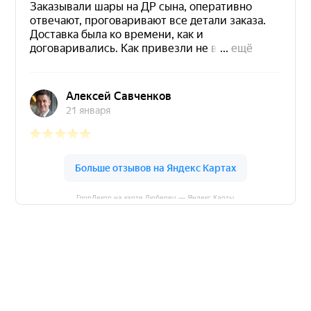
ГлорДекор на карте Люберец — Яндекс Карты