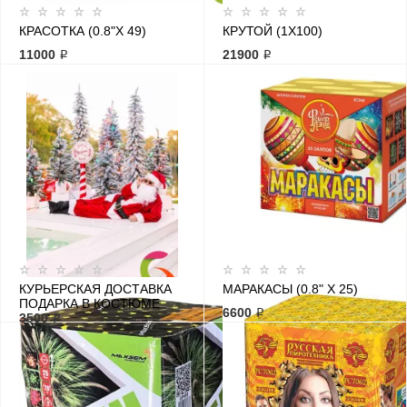
КРАСОТКА (0.8"Х 49)
КРУТОЙ (1Х100)
11000 ₽
21900 ₽
КУРЬЕРСКАЯ ДОСТАВКА
МАРАКАСЫ (0.8" Х 25)
ПОДАРКА В КОСТЮМЕ
6600 ₽
ДЕДУШКИ МОРОЗА
3500 ₽