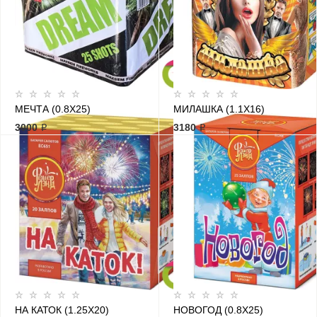
МЕЧТА (0.8Х25)
МИЛАШКА (1.1Х16)
3000 ₽
3180 ₽
НА КАТОК (1.25Х20)
НОВОГОД (0.8Х25)