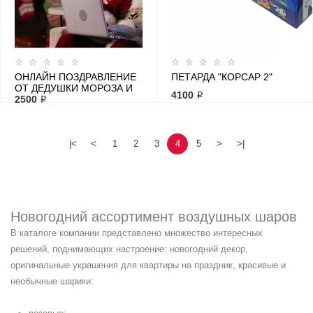
ОНЛАЙН ПОЗДРАВЛЕНИЕ
ПЕТАРДА "КОРСАР 2"
ОТ ДЕДУШКИ МОРОЗА И
4100 ₽
СНЕГУРОЧКИ
2500 ₽
|<
<
1
2
3
4
5
>
>|
Новогодний ассортимент воздушных шаров
В каталоге компании представлено множество интересных
решений, поднимающих настроение: новогодний декор,
оригинальные украшения для квартиры на праздник, красивые и
необычные шарики: