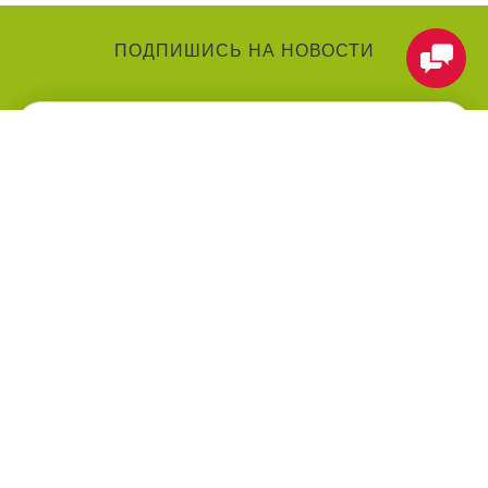
ПОДПИШИСЬ НА НОВОСТИ
КАТЕГОРИИ
О КОМПАНИИ
Аниматоры
О нас
Праздники
Контакты
Воздушные шарики
Оформление мероприятий
под ключ
Товары для праздника
Оплата
Праздничные услуги