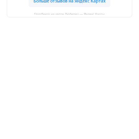
ГлорДекор на карте Люберец — Яндекс Карты