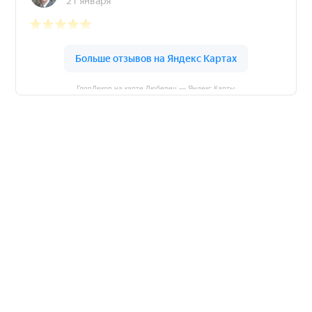
ГлорДекор на карте Люберец — Яндекс Карты