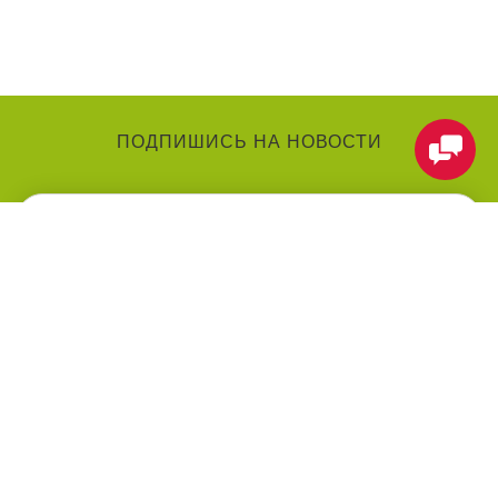
ПОДПИШИСЬ НА НОВОСТИ
КАТЕГОРИИ
О КОМПАНИИ
Аниматоры
О нас
Праздники
Контакты
Воздушные шарики
Оформление мероприятий
под ключ