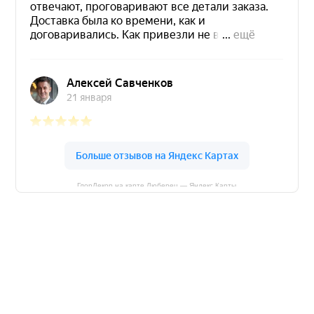
ГлорДекор на карте Люберец — Яндекс Карты