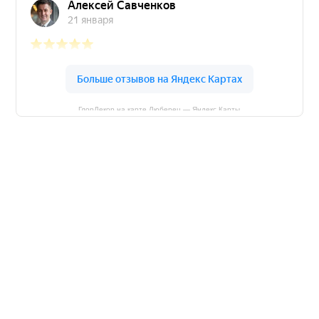
ГлорДекор на карте Люберец — Яндекс Карты