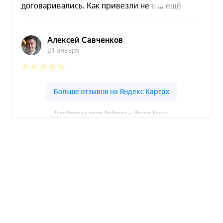
ГлорДекор на карте Люберец — Яндекс Карты