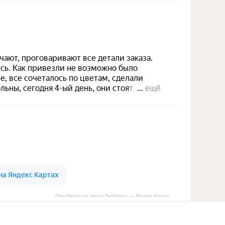
ГлорДекор на карте Люберец — Яндекс Карты