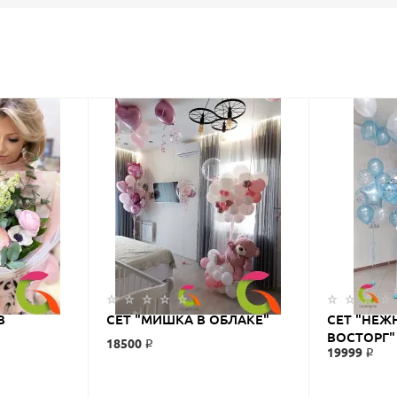
В
СЕТ "МИШКА В ОБЛАКЕ"
СЕТ "НЕЖ
ВОСТОРГ"
18500 ₽
19999 ₽