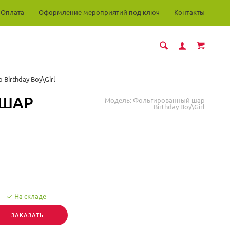
Оплата
Оформление мероприятий под ключ
Контакты
irthday Boy\Girl
 ШАР
Модель:
Фольгированный шар
Birthday Boy\Girl
На складе
ЗАКАЗАТЬ