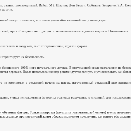
 разных производителей: Belbal, 512, Шаринг, Дон Баллон, Орбиталь,
Sempertex
S
.
A
., Вол
и другие.
телей могут отличаться, при заказе уточняйте желаемый тон у менеджера.
 гелий, при соблюдении инструкции по использованию воздушных шариков. Ознакомиться с
ия гелием и воздухом, за счет гармоничной, круглой формы.
 гарантирует их безопасность.
и безопасного 100%-ного натурального латекса. В окружающей среде разлагаются на безо
истья деревьев. После использования шар рекомендуется лопнуть и утилизировать как быто
о не заменимым в рекламной печати на шарах, изготовленный рекламный шар выглядит 
ения, улицы, использования фотозоны, гелиевых воздушных композиций, для использован
 объемные фигуры. Тонкая миларовая (фольга на полиэтиленовой основе) пленка позволяет 
шары разных производителей,таким образом мы можем предложить для вашего оформления 