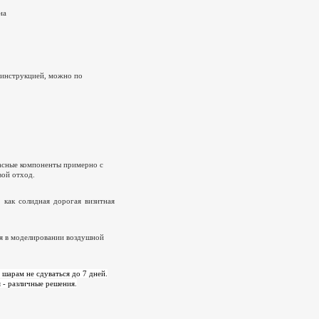
на
 инструкцией, можно по
пасные компоненты примерно с
вой отход.
как солидная дорогая визитная
ия в моделировании воздушной
шарам не сдуваться до 7 дней.
- различные решения.