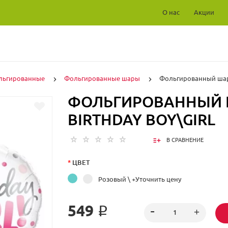
О нас
Акции
льгированные
Фольгированные шары
Фольгированный шар B
ФОЛЬГИРОВАННЫЙ
BIRTHDAY BOY\GIRL
В СРАВНЕНИЕ
*
ЦВЕТ
Розовый \ +Уточнить цену
549 ₽