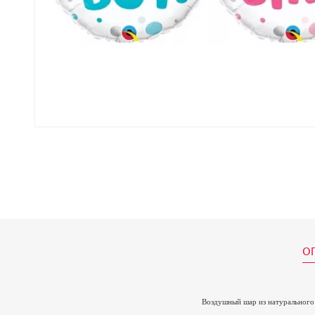
О
Воздушный шар из натурального л