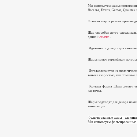
Мы используем шары проверенных
Веселья,
Everts
,
Gemar
,
Qualatex
Оттенки шаров разных производи
Шар способен долго удерживать
данной
ссылке
.
Идеально подходит для наполнен
Шары имеют сертификат, который
Изготавливаются из экологическ
той-же скоростью, как обычные л
Круглая форма Шара делает ег
карточка.
Шары подходят для декора помещ
композиции.
Фольгированные шары - сложные,
Мы используем фольгированные 