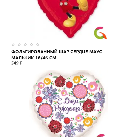
ФОЛЬГИРОВАННЫЙ ШАР СЕРДЦЕ МАУС
МАЛЬЧИК 18/46 СМ
549 ₽