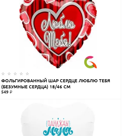
ФОЛЬГИРОВАННЫЙ ШАР СЕРДЦЕ ЛЮБЛЮ ТЕБЯ
(БЕЗУМНЫЕ СЕРДЦА) 18/46 СМ
549 ₽