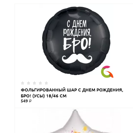
ФОЛЬГИРОВАННЫЙ ШАР С ДНЕМ РОЖДЕНИЯ,
БРО! (УСЫ) 18/46 СМ
549 ₽