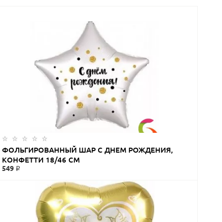
ЗАКАЗАТЬ
ФОЛЬГИРОВАННЫЙ ШАР С ДНЕМ РОЖДЕНИЯ,
КОНФЕТТИ 18/46 СМ
549 ₽