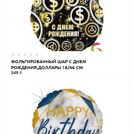
ЗАКАЗАТЬ
ФОЛЬГИРОВАННЫЙ ШАР С ДНЕМ
РОЖДЕНИЯ,ДОЛЛАРЫ 18/46 СМ
549 ₽