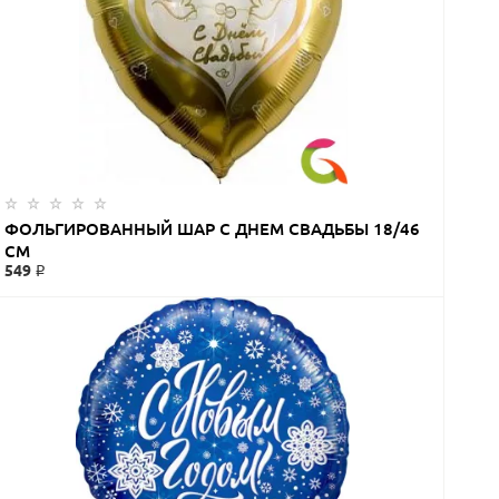
ФОЛЬГИРОВАННЫЙ ШАР С ДНЕМ СВАДЬБЫ 18/46
СМ
549 ₽