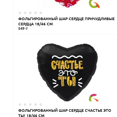
ФОЛЬГИРОВАННЫЙ ШАР СЕРДЦЕ ПРИЧУДЛИВЫЕ
СЕРДЦА 18/46 СМ
549 ₽
ЗАКАЗАТЬ
ФОЛЬГИРОВАННЫЙ ШАР СЕРДЦЕ СЧАСТЬЕ ЭТО
ТЫ! 18/46 СМ