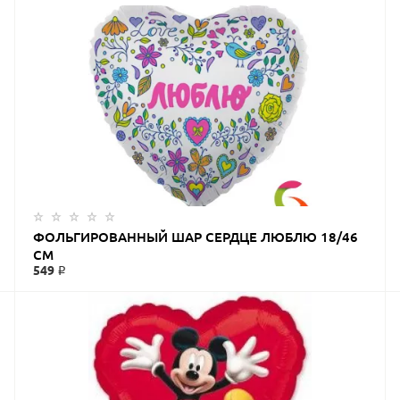
ЗАКАЗАТЬ
ФОЛЬГИРОВАННЫЙ ШАР СЕРДЦЕ ЛЮБЛЮ 18/46
СМ
549 ₽