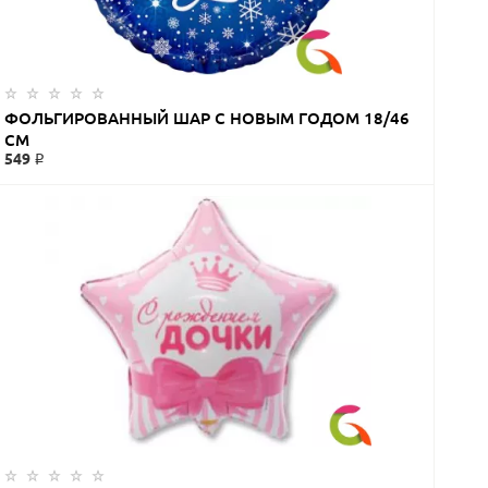
ФОЛЬГИРОВАННЫЙ ШАР С НОВЫМ ГОДОМ 18/46
СМ
549 ₽