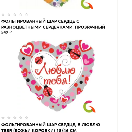
ФОЛЬГИРОВАННЫЙ ШАР СЕРДЦЕ С
РАЗНОЦВЕТНЫМИ СЕРДЕЧКАМИ, ПРОЗРАЧНЫЙ
549 ₽
18/46 СМ
ФОЛЬГИРОВАННЫЙ ШАР СЕРДЦЕ, Я ЛЮБЛЮ
ТЕБЯ (БОЖЬИ КОРОВКИ) 18/46 СМ