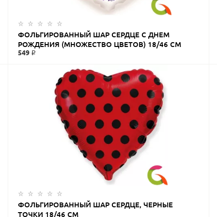
ФОЛЬГИРОВАННЫЙ ШАР СЕРДЦЕ С ДНЕМ
РОЖДЕНИЯ (МНОЖЕСТВО ЦВЕТОВ) 18/46 СМ
549 ₽
ФОЛЬГИРОВАННЫЙ ШАР СЕРДЦЕ, ЧЕРНЫЕ
ТОЧКИ 18/46 СМ