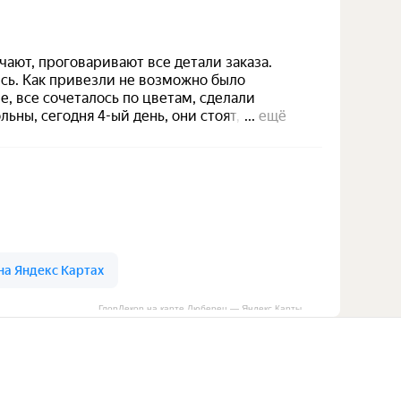
ГлорДекор на карте Люберец — Яндекс Карты