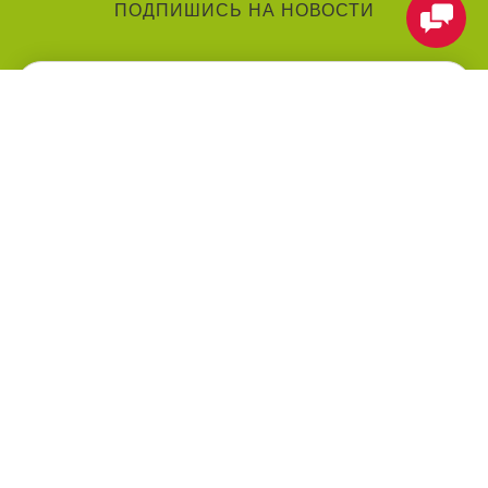
ПОДПИШИСЬ НА НОВОСТИ
КАТЕГОРИИ
О КОМПАНИИ
Аниматоры
О нас
Праздники
Контакты
Воздушные шарики
Оформление мероприятий
под ключ
Товары для праздника
Оплата
Праздничные услуги
ПОМОЩЬ
МЫ В СЕТИ