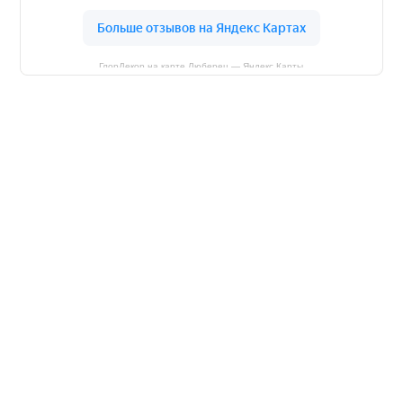
ГлорДекор на карте Люберец — Яндекс Карты