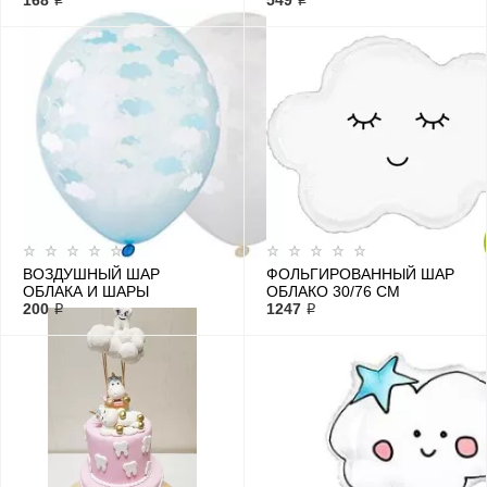
(СЕРДЦА И ОБЛАКА)
168 ₽
ДЕВОЧКА (ОБЛАКА) 18/46
549 ₽
СМ
ВОЗДУШНЫЙ ШАР
ФОЛЬГИРОВАННЫЙ ШАР
ОБЛАКА И ШАРЫ
ОБЛАКО 30/76 СМ
200 ₽
1247 ₽