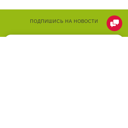
ПОДПИШИСЬ НА НОВОСТИ
КАТЕГОРИИ
О КОМПАНИИ
Аниматоры
О нас
Праздники
Контакты
Воздушные шарики
Оформление мероприятий
под ключ
Товары для праздника
Оплата
Праздничные услуги