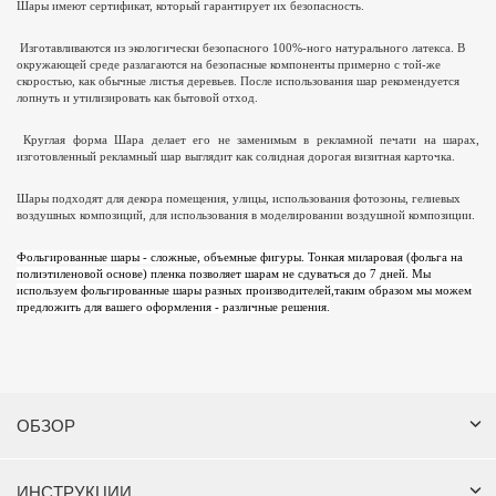
Шары имеют сертификат, который гарантирует их безопасность.
Изготавливаются из экологически безопасного 100%-ного натурального латекса. В
окружающей среде разлагаются на безопасные компоненты примерно с той-же
скоростью, как обычные листья деревьев. После использования шар рекомендуется
лопнуть и утилизировать как бытовой отход.
Круглая форма Шара делает его не заменимым в рекламной печати на шарах,
изготовленный рекламный шар выглядит как солидная дорогая визитная карточка.
Шары подходят для декора помещения, улицы, использования фотозоны, гелиевых
воздушных композиций, для использования в моделировании воздушной композиции.
Фольгированные шары - сложные, объемные фигуры. Тонкая миларовая (фольга на
полиэтиленовой основе) пленка позволяет шарам не сдуваться до 7 дней. Мы
используем фольгированные шары разных производителей,таким образом мы можем
предложить для вашего оформления - различные решения.
ОБЗОР
ИНСТРУКЦИИ