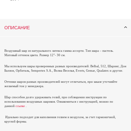
ОПИСАНИЕ
Воздушный шар из натурального латекса гамма ассорти. Тип шара – пастель.
Матовый оттенок цвета. Размер 12"- 30 см.
Мы используем шары проверенных разных производителей: Belbal, 512, Шаринг, Дон
Баллон, Орбиталь,
Sempertex
S
.
A
., Волна Веселья,
Everts
,
Gemar
,
Qualatex
и другие.
Оттенки шаров разных производителей могут отличаться, при заказе уточняйте
желаемый тон у менеджера.
Шар способен долго удерживать гелий, при соблюдении инструкции по
использованию воздушных шариков. Ознакомиться с инструкцией, можно по
данной
ссылке
.
Идеально подходит для наполнения гелием и воздухом, за счет гармоничной,
круглой формы.