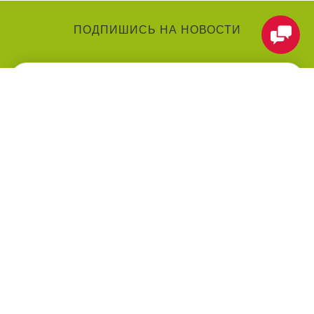
ПОДПИШИСЬ НА НОВОСТИ
КАТЕГОРИИ
О КОМПАНИИ
Аниматоры
О нас
Праздники
Контакты
Воздушные шарики
Оформление мероприятий
под ключ
Товары для праздника
Оплата
Праздничные услуги