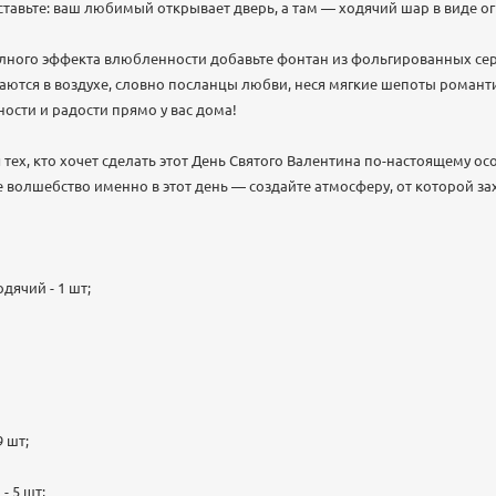
ставьте: ваш любимый открывает дверь, а там — ходячий шар в виде 
полного эффекта влюбленности добавьте фонтан из фольгированных серд
ются в воздухе, словно посланцы любви, неся мягкие шепоты романти
ости и радости прямо у вас дома!
тех, кто хочет сделать этот День Святого Валентина по-настоящему о
волшебство именно в этот день — создайте атмосферу, от которой за
дячий - 1 шт;
 шт;
- 5 шт;