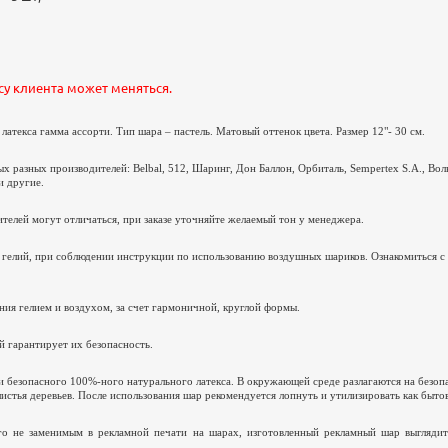
су клиента может меняться.
атекса гамма ассорти. Тип шара – пастель. Матовый оттенок цвета. Размер 12"- 30 см.
 разных производителей: Belbal, 512, Шаринг, Дон Баллон, Орбиталь,
Sempertex
S
.
A
., Вол
и другие.
телей могут отличаться, при заказе уточняйте желаемый тон у менеджера.
 гелий, при соблюдении инструкции по использованию воздушных шариков. Ознакомиться с
ия гелием и воздухом, за счет гармоничной, круглой формы.
 гарантирует их безопасность.
и безопасного 100%-ного натурального латекса. В окружающей среде разлагаются на безо
истья деревьев. После использования шар рекомендуется лопнуть и утилизировать как быто
о не заменимым в рекламной печати на шарах, изготовленный рекламный шар выглядит 