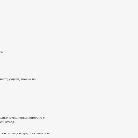
на
 инструкцией, можно по
пасные компоненты примерно с
вой отход.
как солидная дорогая визитная