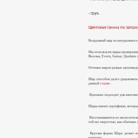
- груз.
Цветовая гамма по запро
Воздушный шар из натурального л
Мы используем шары проверенных
Веселья,
Everts
,
Gemar
,
Qualatex
Оттенки шаров разных производи
Шар способен долго удерживать
данной
ссылке
.
Идеально подходит для наполнен
Шары имеют сертификат, который
Изготавливаются из экологическ
той-же скоростью, как обычные л
Круглая форма Шара делает ег
карточка.