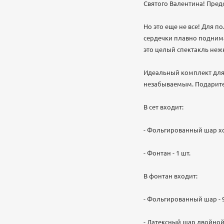
Святого Валентина! Пред
Но это еще не все! Для 
сердечки плавно поднима
это целый спектакль нежн
Идеальный комплект для 
незабываемым. Подарите 
В сет входит:
- Фольгированный шар хо
- Фонтан - 1 шт.
В фонтан входит:
- Фольгированный шар - 9
- Латексный шар двойной 