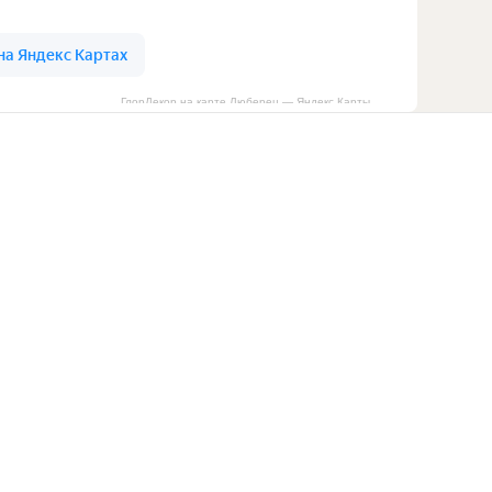
ГлорДекор на карте Люберец — Яндекс Карты