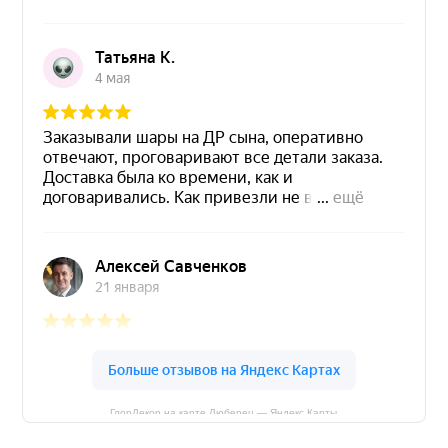
ГлорДекор на карте Люберец — Яндекс Карты