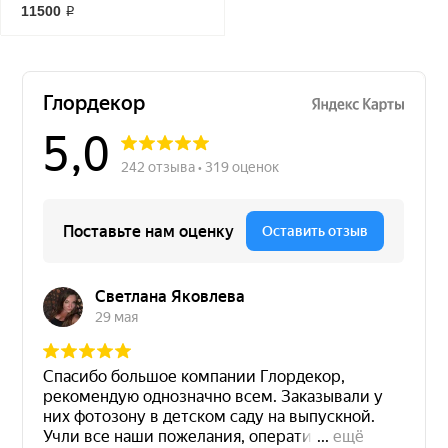
GO"
11500 ₽