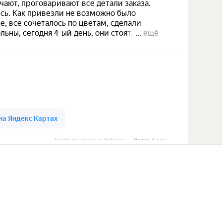
ГлорДекор на карте Люберец — Яндекс Карты