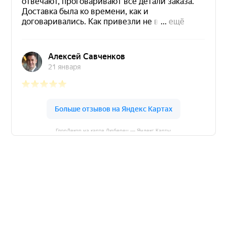
ГлорДекор на карте Люберец — Яндекс Карты