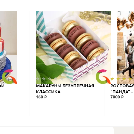
ОИ
МАКАРУНЫ БЕЗУПРЕЧНАЯ
РОСТОВАЯ
КЛАССИКА
"ПАНДА" 
160 ₽
7000 ₽
НА ДЕНЬ 