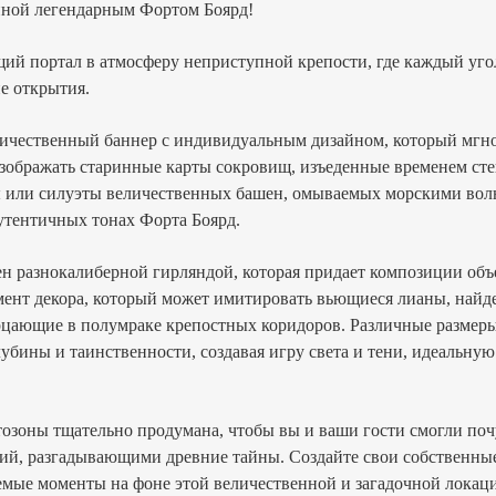
нной легендарным Фортом Боярд!
ий портал в атмосферу неприступной крепости, где каждый уг
е открытия.
личественный баннер с индивидуальным дизайном, который мгно
зображать старинные карты сокровищ, изъеденные временем сте
 или силуэты величественных башен, омываемых морскими вол
утентичных тонах Форта Боярд.
н разнокалиберной гирляндой, которая придает композиции объ
емент декора, который может имитировать вьющиеся лианы, найд
рцающие в полумраке крепостных коридоров. Различные размеры
убины и таинственности, создавая игру света и тени, идеальну
тозоны тщательно продумана, чтобы вы и ваши гости смогли поч
ий, разгадывающими древние тайны. Создайте свои собственны
емые моменты на фоне этой величественной и загадочной локац