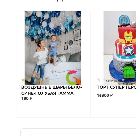
ВОЗДУШНЫЕ ШАРЫ БЕЛО-
ТОРТ СУПЕР ГЕР
СИНЕ-ГОЛУБАЯ ГАММА,
16300 ₽
180 ₽
ПАСТЕЛЬ 12/30 СМ