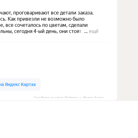
ГлорДекор на карте Люберец — Яндекс Карты