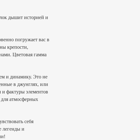
олок дышит историей и
венно погружает вас в
ны крепости,
нами. Цветовая гамма
ем и динамику. Это не
енные в джунглях, или
 и фактуры элементов
ю для атмосферных
увствовать себя
е легенды и
ии!