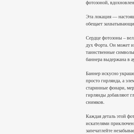
фотозоной, вдохновле
Эта локация — настоящ
обещает захватывающи
Сердце фотозоны – ве
дух Форта. Он может и
таинственные символы
баннера выдержана в а
Баннер искусно украше
просто гирлянда, а эл
старинные фонари, ме
гирлянды добавляют гл
снимков.
Каждая деталь этой фо
искателями приключен
запечатлейте незабыва