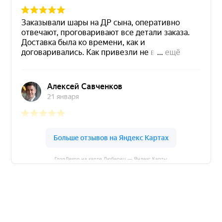
ГлорДекор на карте Люберец — Яндекс Карты