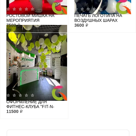
РОСТОВОЙ МИШКА НА
ПЕЧАТЬ ЛОГОТИПА НА
МЕРОПРИЯТИЯ
ВОЗДУШНЫХ ШАРАХ
7500 ₽
3600 ₽
ОФОРМЛЕНИЕ ДЛЯ
ФИТНЕС-КЛУБА "FIT-N-
GO"
11500 ₽