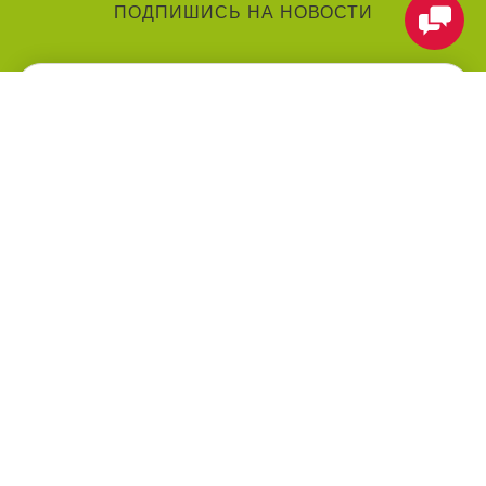
ПОДПИШИСЬ НА НОВОСТИ
КАТЕГОРИИ
О КОМПАНИИ
Аниматоры
О нас
Праздники
Контакты
Воздушные шарики
Оформление мероприятий
под ключ
Товары для праздника
Оплата
Праздничные услуги
ПОМОЩЬ
МЫ В СЕТИ