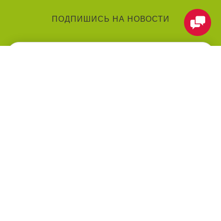
ПОДПИШИСЬ НА НОВОСТИ
КАТЕГОРИИ
О КОМПАНИИ
Аниматоры
О нас
Праздники
Контакты
Воздушные шарики
Оформление мероприятий
под ключ
Товары для праздника
Оплата
Праздничные услуги