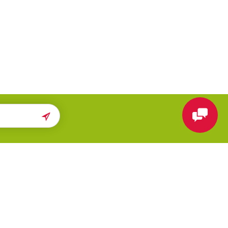
ПОМОЩЬ
МЫ В СЕТИ
Карта сайта
Вконтакте
Поиск
Telegram
люч
Новости