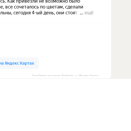
ГлорДекор на карте Люберец — Яндекс Карты