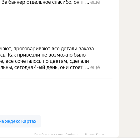
ГлорДекор на карте Люберец — Яндекс Карты