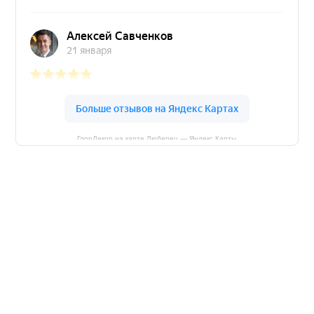
ГлорДекор на карте Люберец — Яндекс Карты