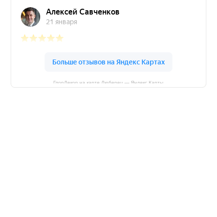
ГлорДекор на карте Люберец — Яндекс Карты