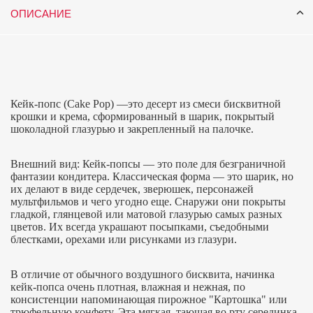
ОПИСАНИЕ
Кейк-попс (Cake Pop) —это десерт из смеси бисквитной
крошки и крема, сформированный в шарик, покрытый
шоколадной глазурью и закрепленный на палочке.
Внешний вид: Кейк-попсы — это поле для безграничной
фантазии кондитера. Классическая форма — это шарик, но
их делают в виде сердечек, зверюшек, персонажей
мультфильмов и чего угодно еще. Снаружи они покрыты
гладкой, глянцевой или матовой глазурью самых разных
цветов. Их всегда украшают посыпками, съедобными
блестками, орехами или рисунками из глазури.
В отличие от обычного воздушного бисквита, начинка
кейк-попса очень плотная, влажная и нежная, по
консистенции напоминающая пирожное "Картошка" или
трюфельную конфету. Эта мягкая, тающая во рту серединка