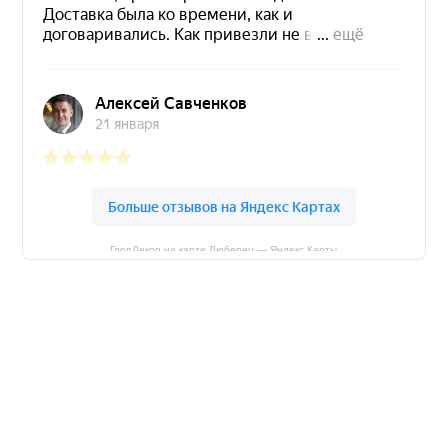
ГлорДекор на карте Люберец — Яндекс Карты