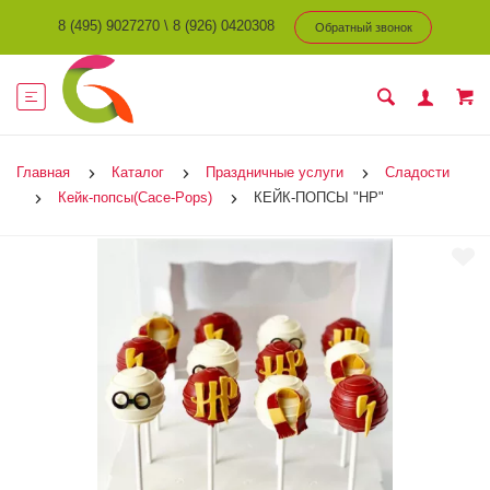
8 (495) 9027270
\
8 (926) 0420308
Обратный звонок
Главная
Каталог
Праздничные услуги
Сладости
Кейк-попсы(Cace-Pops)
КЕЙК-ПОПСЫ "HP"