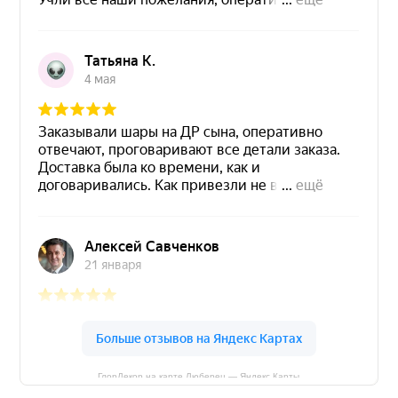
ГлорДекор на карте Люберец — Яндекс Карты