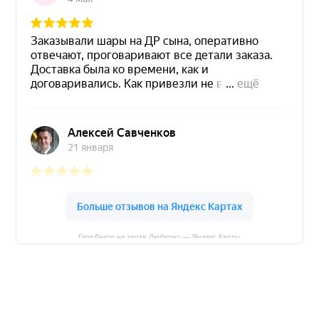
ГлорДекор на карте Люберец — Яндекс Карты