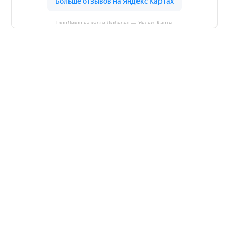
ГлорДекор на карте Люберец — Яндекс Карты