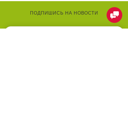
ПОДПИШИСЬ НА НОВОСТИ
КАТЕГОРИИ
О КОМПАНИИ
Аниматоры
О нас
Праздники
Контакты
Воздушные шарики
Оформление мероприятий
под ключ
Товары для праздника
Оплата
Праздничные услуги