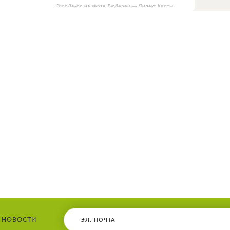
ГлорДекор на карте Люберец — Яндекс Карты
 НОВОСТИ