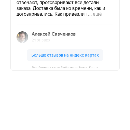
ГлорДекор на карте Люберец — Яндекс Карты