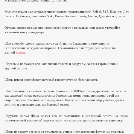
Матовый оттенок цвета. Размер 12"- 30 см.
Мы используем шары проверенных разных производителей: Belbal, 512, Шаринг, Дон
Баллон, Орбиталь,
Sempertex
S
.
A
., Волна Веселья,
Everts
,
Gemar
,
Qualatex
и другие.
Оттенки шаров разных производителей могут отличаться, при заказе уточняйте
желаемый тон у менеджера.
Шар способен долго удерживать гелий, при соблюдении инструкции по
использованию воздушных шариков. Ознакомиться с инструкцией, можно по
данной
ссылке
.
Идеально подходит для наполнения гелием и воздухом, за счет гармоничной,
круглой формы.
Шары имеют сертификат, который гарантирует их безопасность.
Изготавливаются из экологически безопасного 100%-ного натурального латекса. В
окружающей среде разлагаются на безопасные компоненты примерно с той-же
скоростью, как обычные листья деревьев. После использования шар рекомендуется
лопнуть и утилизировать как бытовой отход.
Круглая форма Шара делает его не заменимым в рекламной печати на шарах,
изготовленный рекламный шар выглядит как солидная дорогая визитная карточка.
Шары подходят для декора помещения, улицы, использования фотозоны, гелиевых