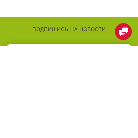
ПОДПИШИСЬ НА НОВОСТИ
КАТЕГОРИИ
О КОМПАНИИ
Аниматоры
О нас
Праздники
Контакты
Воздушные шарики
Оформление мероприятий
под ключ
Товары для праздника