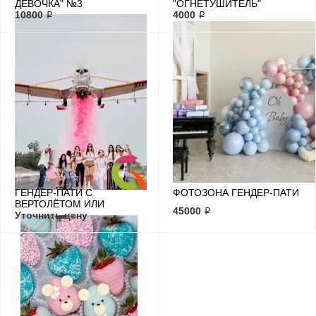
ДЕВОЧКА" №3
"ОГНЕТУШИТЕЛЬ"
10800 ₽
4000 ₽
ГЕНДЕР-ПАТИ C
ФОТОЗОНА ГЕНДЕР-ПАТИ
ВЕРТОЛЁТОМ ИЛИ
45000 ₽
САМОЛЕТОМ
Уточнить цену