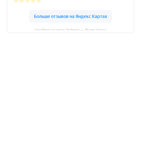
ГлорДекор на карте Люберец — Яндекс Карты