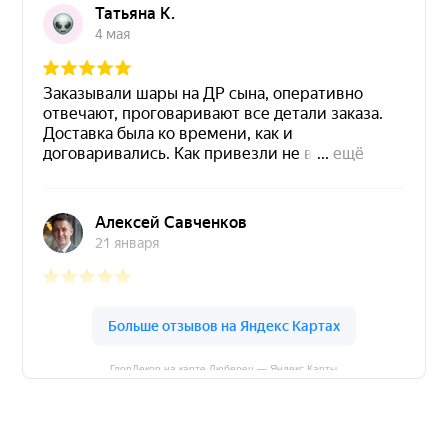
ГлорДекор на карте Люберец — Яндекс Карты